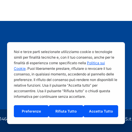
INDIRIZZO E CONTATTI
Via degli Artigiani sud, 1 – 39044 Egna (BZ)
Tel. +39 0471 813336 – Fax +39 0471 821507
info@fruitplant.it
01464690211 |
Privacy Policy
|
Cookie Policy
|
powered by LARS.it