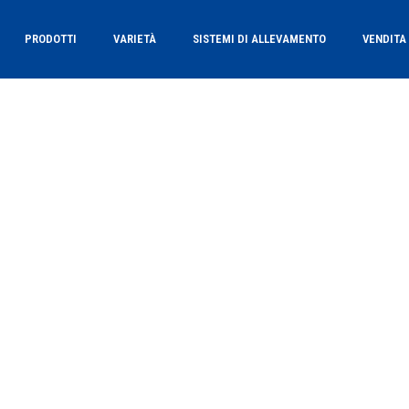
PRODOTTI
VARIETÀ
SISTEMI DI ALLEVAMENTO
VENDITA
Le nostre varietà
Dall'innovazione alla perfezion